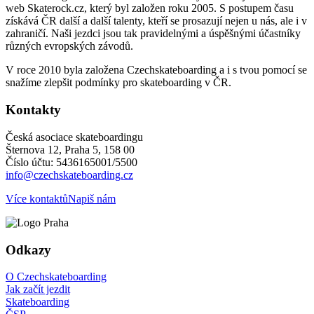
web Skaterock.cz, který byl založen roku 2005. S postupem času
získává ČR další a další talenty, kteří se prosazují nejen u nás, ale i v
zahraničí. Naši jezdci jsou tak pravidelnými a úspěšnými účastníky
různých evropských závodů.
V roce 2010 byla založena Czechskateboarding a i s tvou pomocí se
snažíme zlepšit podmínky pro skateboarding v ČR.
Kontakty
Česká asociace skateboardingu
Šternova 12, Praha 5, 158 00
Číslo účtu: 5436165001/5500
info@czechskateboarding.cz
Více kontaktů
Napiš nám
Odkazy
O Czechskateboarding
Jak začít jezdit
Skateboarding