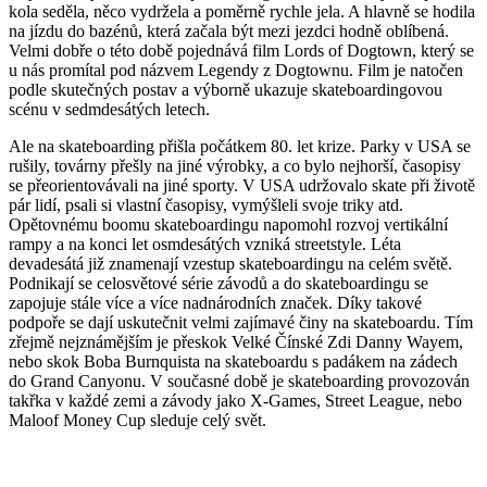
kola seděla, něco vydržela a poměrně rychle jela. A hlavně se hodila
na jízdu do bazénů, která začala být mezi jezdci hodně oblíbená.
Velmi dobře o této době pojednává film Lords of Dogtown, který se
u nás promítal pod názvem Legendy z Dogtownu. Film je natočen
podle skutečných postav a výborně ukazuje skateboardingovou
scénu v sedmdesátých letech.
Ale na skateboarding přišla počátkem 80. let krize. Parky v USA se
rušily, továrny přešly na jiné výrobky, a co bylo nejhorší, časopisy
se přeorientovávali na jiné sporty. V USA udržovalo skate při životě
pár lidí, psali si vlastní časopisy, vymýšleli svoje triky atd.
Opětovnému boomu skateboardingu napomohl rozvoj vertikální
rampy a na konci let osmdesátých vzniká streetstyle. Léta
devadesátá již znamenají vzestup skateboardingu na celém světě.
Podnikají se celosvětové série závodů a do skateboardingu se
zapojuje stále více a více nadnárodních značek. Díky takové
podpoře se dají uskutečnit velmi zajímavé činy na skateboardu. Tím
zřejmě nejznámějším je přeskok Velké Čínské Zdi Danny Wayem,
nebo skok Boba Burnquista na skateboardu s padákem na zádech
do Grand Canyonu. V současné době je skateboarding provozován
takřka v každé zemi a závody jako X-Games, Street League, nebo
Maloof Money Cup sleduje celý svět.