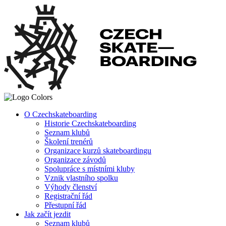
O Czechskateboarding
Historie Czechskateboarding
Seznam klubů
Školení trenérů
Organizace kurzů skateboardingu
Organizace závodů
Spolupráce s místními kluby
Vznik vlastního spolku
Výhody členství
Registrační řád
Přestupní řád
Jak začít jezdit
Seznam klubů