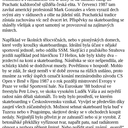
Prachatic každoročně sjížděla česká elita. V červenci 1987 tam
zavítal americký profesionál Mark Gonzales a všem vyrazil dech
svými airy v rádiusech a ollie na jídelní stůl. Prachatická tradice
zůstala zachována víc než dvacet let. Příspěvky na skateboarding se
sháněly všelijak a sport samotný se provozoval na zajímavých
místech.
Například ve školních tělocvičnách, nebo v pionýrských domech,
které vedly kroužky skateboardingu. Ideální byla účast v nějaké
sportovní jednotě, nebo oddílu SSM. Skejťáci z pražského Strahova
jezdili například pod hlavičkou TJ Helios, kde byly kluby dva –
jezdectví na koni a skateboarding. Nástěnka se sice nešpendlila, ale
schůzky klubů se dodržovat musely. Povětšinou v hospodě. Mohlo
by se zdát, že skejt neměl v té době zrovna na růžích ustláno, proto
musíme za velký úspěch označit konání mezinárodního závodu CS
Open v Brně v říjnu 1987 a o rok později mistrovství Evropy v
Praze ve velké Sportovní hale. Na Euroskate ’88 bodoval ve
freestylu Petr Löwy, ve skoku vysokém Luděk Váša a asi největší
radost nám dělali slalomáři. To tedy bylo prostředí, ve kterém
skateboarding v Československu vznikal. Vyvíjel se především díky
zaujetí všech zúčastněných. Možnost sehnat skateboard byla buď v
Tuzexu nebo v Pragoimpu, skejtové desky se v obchodech koupit
nedaly. Nejjistější bylo přivézt je ze zahraničí nebo si je vyrobit. Z
betonářské překližky vyříznout tvar, napařit patu, nad radiátorem
ohnout a zezhora přilepit šmirgl. Nebo pořídit starý známý „esaroll“