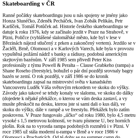
Skateboarding v ČR
Ranné počátky skateboardingu jsou u nás spojeny se jmény jako
Honza Slunéčko, Zdeněk Pecháček, Ivan Zobák Pelikán, Petr
Karlíček, Tomáš Potůček ad. Historie českého skateboardingu se
datuje k roku 1976, kdy se začínalo jezdit v Praze na Strahově, v
Plzni, Poličce (vyhlášené slalomářské město, kde byl v lese v
Březinách nájezd stlučený z prken a zakončený vertem). Jezdilo se v
Žacléři, Brně, Olomouci a v Karlových Varech, kde byla v provozu
vypuštěná požární nádrž s banky a rádiusy, podobná americkým
skejtovým bazénům. V září 1985 sem přivedl Peter Kiss
profesionály z týmu Powell & Peralta – Clause Grabkeho (rampa) a
Shane Roseho (freestyle), bohužel o pár dní později srovnaly bagry
bazén se zemí. O rok později, v září 1986 se do kronik
skateboardingu zapsal na mistrovství světa v kanadském
Vancouveru Luděk Váša světovým rekordem ve skoku do výšky.
Závody jako takové se tehdy konaly ve slalomu, ve skoku do dálky
(dojedete k nějaké překážce, o kterou se vám deska zastaví, a vy
musíte přeskočit na desku, kterou jste si sami dali o kus dál), ve
skoku do výšky, dále v rampě a ve freestylu. Překážek bylo zatím
poskrovnu. V Praze fungovalo „účko“ od roku 1980, bylo 4,5 metru
vysoké s 1,5 metrovou kolmostí, ve tvaru písmene U, bez horních
plošin. Rok na to vyrostla rampa podobných rozměrů i v Plzni. V
roce 1985 už stála moderní u-rampa v Brně a v roce 1986 v
Olomouci a Prachaticích. Od té doby se na summer camp do