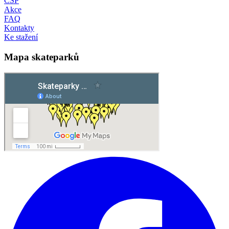
ČSP
Akce
FAQ
Kontakty
Ke stažení
Mapa skateparků