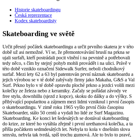
Historie skateboardingu
Česká reprezentace
Kodex skateboardisty
Skateboarding ve světě
Určit přesný počátek skateboardingu a určit prvního skatera je v této
době už asi nemožné. Ví se, že přemontovávání bruslí na prkna se
ujali surfaři, kteří postrádali pocit vlnění i na pevnině a potřebovali
tedy něco, s čím by stejný pohyb mohli provádět i na ulici. Právě v
této době vzniklo označení Sidewalk Surfer, neboli chodníkový
surfař. Mezi lety 62 a 63 byl patentován první náznak skateboardu a
jejich výrobou se v té době zabývaly firmy jako Makaha, G&S a Val
Surf. Prkno bylo v té době opravdu ploché prkno a jezdci volili mezi
kolečky ze železa nebo z keramiky. Začaly se pořádat závody ve
free stylu, downhillu (sjezd z kopce), skoku do dálky a do výšky. S
přibývající popularitou a zájmem mezi lidmi vzniknul i první časopis
o skateboardingu. V zimě roku 1965 vyšlo první číslo časopisu
Skateboarder, stálo 50 centů a vydali ho lidé ze Surf Magazinu.
Skateboarding. Ke konci let šedesátých se dostával skateboarding
do krize, ze které ho vytáhla zřejmě i první urethanová kolečka, a ta
přišla počátkem sedmdesátých let. Nebyla to kola v dnešním slova
smyslu, nebyla tak tvrdá, spíš trochu gumová. Ale to bylo to pravé,