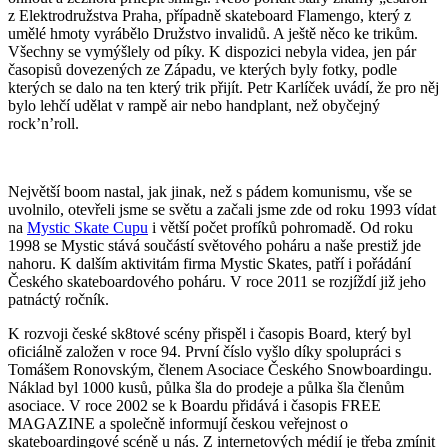
z Elektrodružstva Praha, případně skateboard Flamengo, který z
umělé hmoty vyrábělo Družstvo invalidů. A ještě něco ke trikům.
Všechny se vymýšlely od píky. K dispozici nebyla videa, jen pár
časopisů dovezených ze Západu, ve kterých byly fotky, podle
kterých se dalo na ten který trik přijít. Petr Karlíček uvádí, že pro něj
bylo lehčí udělat v rampě air nebo handplant, než obyčejný
rock’n’roll.
Největší boom nastal, jak jinak, než s pádem komunismu, vše se
uvolnilo, otevřeli jsme se světu a začali jsme zde od roku 1993 vídat
na
Mystic Skate Cupu
i větší počet profíků pohromadě. Od roku
1998 se Mystic stává součástí světového poháru a naše prestiž jde
nahoru. K dalším aktivitám firma Mystic Skates, patří i pořádání
Českého skateboardového poháru. V roce 2011 se rozjíždí již jeho
patnáctý ročník.
K rozvoji české sk8tové scény přispěl i časopis Board, který byl
oficiálně založen v roce 94. První číslo vyšlo díky spolupráci s
Tomášem Ronovským, členem Asociace Českého Snowboardingu.
Náklad byl 1000 kusů, půlka šla do prodeje a půlka šla členům
asociace. V roce 2002 se k Boardu přidává i časopis FREE
MAGAZINE a společně informují českou veřejnost o
skateboardingové scéně u nás. Z internetových médií je třeba zmínit