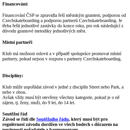
Financování:
Financování ČSP se zpravidla řeší městským grantem, podporou od
Czechskateboarding a podporou partnerů Czechskateboarding. Je
třeba řešit jednotlivé zastávky do konce roku, pro rok následující z
důvodu grantové metodiky jednotlivých měst.
Místní partneři
Klub má možnost oslovit a v případě spolupráce promovat místní
partnery, pokud nejsou v rozporu s partnery Czechskateboarding.
Disciplíny:
Klub může uspořádat závod v jedné z disciplín Street nebo Park, a
nebo v obou.
Avšak vždy musí být otevřeny všechny kategorie, pokud je o ně
zájem, tj. ženy, muži, do 9 let, do 14 let.
Soutěžní řád
Závod se řídí dle
Soutěžního řádu
, který musí být pro
regulérnost závodu dordžen ve všech bodech s důrazem na
povinnosti pořadatele a harmonogram.