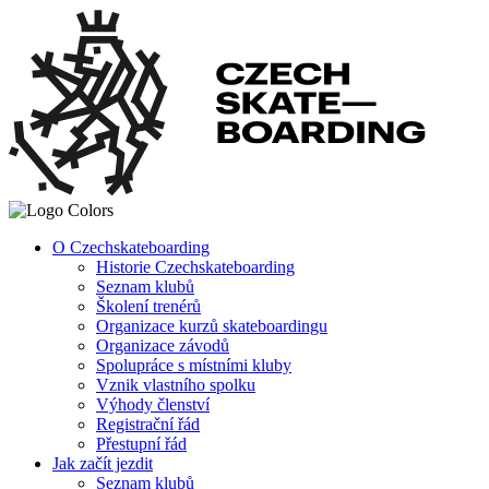
O Czechskateboarding
Historie Czechskateboarding
Seznam klubů
Školení trenérů
Organizace kurzů skateboardingu
Organizace závodů
Spolupráce s místními kluby
Vznik vlastního spolku
Výhody členství
Registrační řád
Přestupní řád
Jak začít jezdit
Seznam klubů