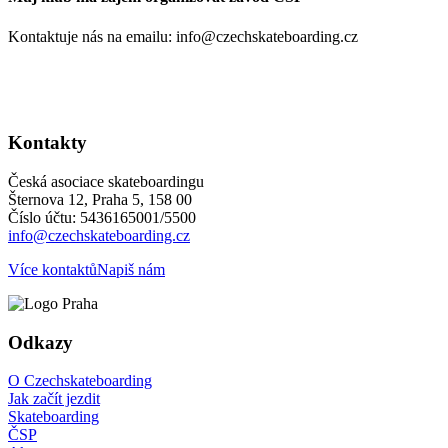
Kontaktuje nás na emailu: info@czechskateboarding.cz
Kontakty
Česká asociace skateboardingu
Šternova 12, Praha 5, 158 00
Číslo účtu: 5436165001/5500
info@czechskateboarding.cz
Více kontaktů
Napiš nám
Odkazy
O Czechskateboarding
Jak začít jezdit
Skateboarding
ČSP