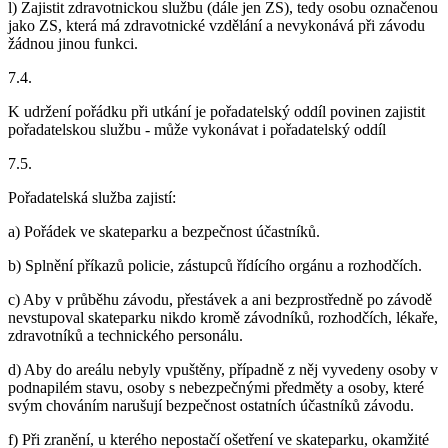
l) Zajistit zdravotnickou službu (dále jen ZS), tedy osobu označenou
jako ZS, která má zdravotnické vzdělání a nevykonává při závodu
žádnou jinou funkci.
7.4.
K udržení pořádku při utkání je pořadatelský oddíl povinen zajistit
pořadatelskou službu - může vykonávat i pořadatelský oddíl
7.5.
Pořadatelská služba zajistí:
a) Pořádek ve skateparku a bezpečnost účastníků.
b) Splnění příkazů policie, zástupců řídícího orgánu a rozhodčích.
c) Aby v průběhu závodu, přestávek a ani bezprostředně po závodě
nevstupoval skateparku nikdo kromě závodníků, rozhodčích, lékaře,
zdravotníků a technického personálu.
d) Aby do areálu nebyly vpuštěny, případně z něj vyvedeny osoby v
podnapilém stavu, osoby s nebezpečnými předměty a osoby, které
svým chováním narušují bezpečnost ostatních účastníků závodu.
f) Při zranění, u kterého nepostačí ošetření ve skateparku, okamžité