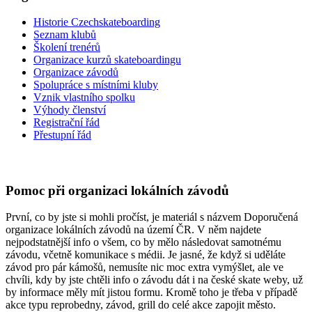
Historie Czechskateboarding
Seznam klubů
Školení trenérů
Organizace kurzů skateboardingu
Organizace závodů
Spolupráce s místními kluby
Vznik vlastního spolku
Výhody členství
Registrační řád
Přestupní řád
Pomoc při organizaci lokálních závodů
První, co by jste si mohli pročíst, je materiál s názvem Doporučená
organizace lokálních závodů na území ČR. V něm najdete
nejpodstatnější info o všem, co by mělo následovat samotnému
závodu, včetně komunikace s médii. Je jasné, že když si uděláte
závod pro pár kámošů, nemusíte nic moc extra vymýšlet, ale ve
chvíli, kdy by jste chtěli info o závodu dát i na české skate weby, už
by informace měly mít jistou formu. Kromě toho je třeba v případě
akce typu reprobedny, závod, grill do celé akce zapojit město.