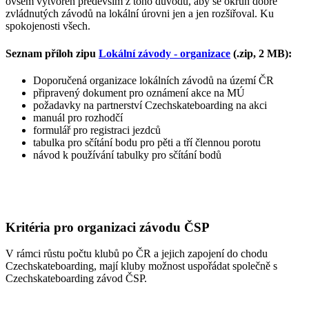
ovšem vytvořen především z toho důvodu, aby se okruh dobře
zvládnutých závodů na lokální úrovni jen a jen rozšiřoval. Ku
spokojenosti všech.
Seznam příloh zipu
Lokální závody - organizace
(.zip, 2 MB):
Doporučená organizace lokálních závodů na území ČR
připravený dokument pro oznámení akce na MÚ
požadavky na partnerství Czechskateboarding na akci
manuál pro rozhodčí
formulář pro registraci jezdců
tabulka pro sčítání bodu pro pěti a tří člennou porotu
návod k používání tabulky pro sčítání bodů
Kritéria pro organizaci závodu ČSP
V rámci růstu počtu klubů po ČR a jejich zapojení do chodu
Czechskateboarding, mají kluby možnost uspořádat společně s
Czechskateboarding závod ČSP.