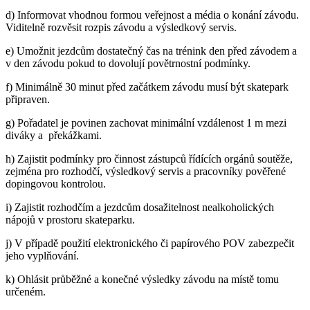
d) Informovat vhodnou formou veřejnost a média o konání závodu.
Viditelně rozvěsit rozpis závodu a výsledkový servis.
e) Umožnit jezdcům dostatečný čas na trénink den před závodem a
v den závodu pokud to dovolují povětrnostní podmínky.
f) Minimálně 30 minut před začátkem závodu musí být skatepark
připraven.
g) Pořadatel je povinen zachovat minimální vzdálenost 1 m mezi
diváky a překážkami.
h) Zajistit podmínky pro činnost zástupců řídících orgánů soutěže,
zejména pro rozhodčí, výsledkový servis a pracovníky pověřené
dopingovou kontrolou.
i) Zajistit rozhodčím a jezdcům dosažitelnost nealkoholických
nápojů v prostoru skateparku.
j) V případě použití elektronického či papírového POV zabezpečit
jeho vyplňování.
k) Ohlásit průběžné a konečné výsledky závodu na místě tomu
určeném.