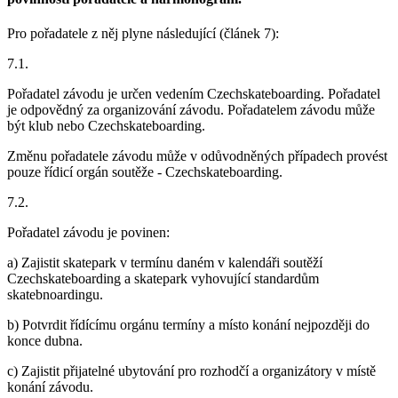
Pro pořadatele z něj plyne následující (článek 7):
7.1.
Pořadatel závodu je určen vedením Czechskateboarding. Pořadatel
je odpovědný za organizování závodu. Pořadatelem závodu může
být klub nebo Czechskateboarding.
Změnu pořadatele závodu může v odůvodněných případech provést
pouze řídicí orgán soutěže - Czechskateboarding.
7.2.
Pořadatel závodu je povinen:
a) Zajistit skatepark v termínu daném v kalendáři soutěží
Czechskateboarding a skatepark vyhovující standardům
skatebnoardingu.
b) Potvrdit řídícímu orgánu termíny a místo konání nejpozději do
konce dubna.
c) Zajistit přijatelné ubytování pro rozhodčí a organizátory v místě
konání závodu.