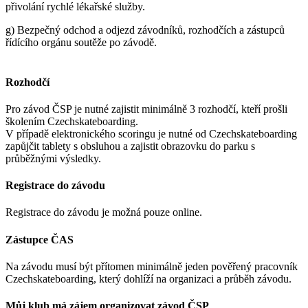
přivolání rychlé lékařské služby.
g) Bezpečný odchod a odjezd závodníků, rozhodčích a zástupců
řídícího orgánu soutěže po závodě.
Rozhodčí
Pro závod ČSP je nutné zajistit minimálně 3 rozhodčí, kteří prošli
školením Czechskateboarding.
V případě elektronického scoringu je nutné od Czechskateboarding
zapůjčit tablety s obsluhou a zajistit obrazovku do parku s
průběžnými výsledky.
Registrace do závodu
Registrace do závodu je možná pouze online.
Zástupce ČAS
Na závodu musí být přítomen minimálně jeden pověřený pracovník
Czechskateboarding, který dohlíží na organizaci a průběh závodu.
Můj klub má zájem organizovat závod ČSP