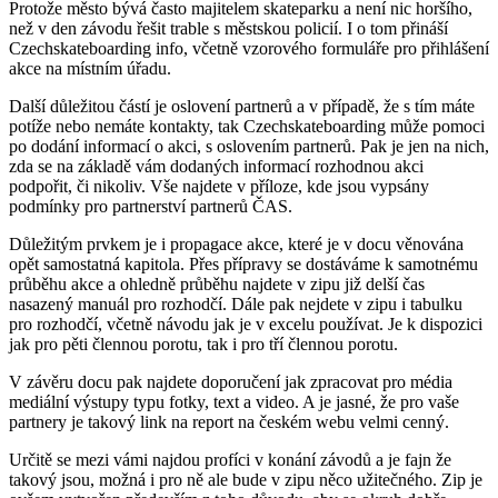
Protože město bývá často majitelem skateparku a není nic horšího,
než v den závodu řešit trable s městskou policií. I o tom přináší
Czechskateboarding info, včetně vzorového formuláře pro přihlášení
akce na místním úřadu.
Další důležitou částí je oslovení partnerů a v případě, že s tím máte
potíže nebo nemáte kontakty, tak Czechskateboarding může pomoci
po dodání informací o akci, s oslovením partnerů. Pak je jen na nich,
zda se na základě vám dodaných informací rozhodnou akci
podpořit, či nikoliv. Vše najdete v příloze, kde jsou vypsány
podmínky pro partnerství partnerů ČAS.
Důležitým prvkem je i propagace akce, které je v docu věnována
opět samostatná kapitola. Přes přípravy se dostáváme k samotnému
průběhu akce a ohledně průběhu najdete v zipu již delší čas
nasazený manuál pro rozhodčí. Dále pak nejdete v zipu i tabulku
pro rozhodčí, včetně návodu jak je v excelu používat. Je k dispozici
jak pro pěti člennou porotu, tak i pro tří člennou porotu.
V závěru docu pak najdete doporučení jak zpracovat pro média
mediální výstupy typu fotky, text a video. A je jasné, že pro vaše
partnery je takový link na report na českém webu velmi cenný.
Určitě se mezi vámi najdou profíci v konání závodů a je fajn že
takový jsou, možná i pro ně ale bude v zipu něco užitečného. Zip je