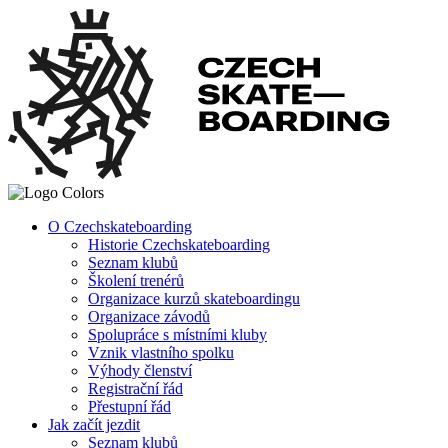
O Czechskateboarding
Historie Czechskateboarding
Seznam klubů
Školení trenérů
Organizace kurzů skateboardingu
Organizace závodů
Spolupráce s místními kluby
Vznik vlastního spolku
Výhody členství
Registrační řád
Přestupní řád
Jak začít jezdit
Seznam klubů