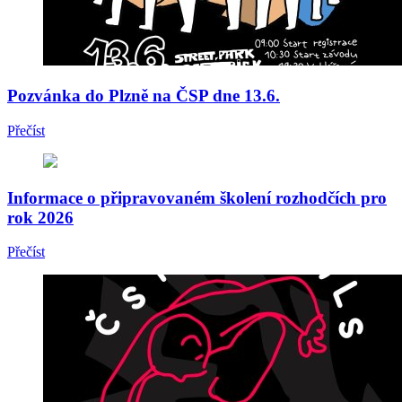
Pozvánka do Plzně na ČSP dne 13.6.
Přečíst
Informace o připravovaném školení rozhodčích pro
rok 2026
Přečíst