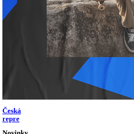
Česká
repre
Novinky