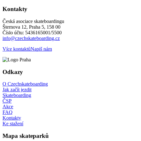
Kontakty
Česká asociace skateboardingu
Šternova 12, Praha 5, 158 00
Číslo účtu: 5436165001/5500
info@czechskateboarding.cz
Více kontaktů
Napiš nám
Odkazy
O Czechskateboarding
Jak začít jezdit
Skateboarding
ČSP
Akce
FAQ
Kontakty
Ke stažení
Mapa skateparků