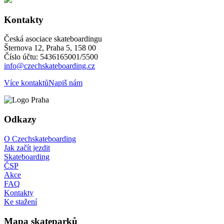
Kontakty
Česká asociace skateboardingu
Šternova 12, Praha 5, 158 00
Číslo účtu: 5436165001/5500
info@czechskateboarding.cz
Více kontaktů
Napiš nám
Odkazy
O Czechskateboarding
Jak začít jezdit
Skateboarding
ČSP
Akce
FAQ
Kontakty
Ke stažení
Mapa skateparků