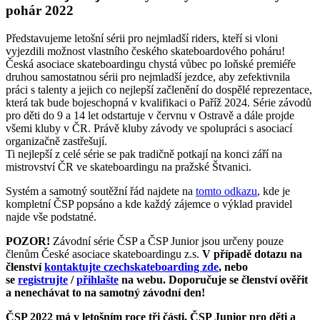
pohár 2022
Představujeme letošní sérii pro nejmladší riders, kteří si vloni
vyjezdili možnost vlastního českého skateboardového poháru!
Česká asociace skateboardingu chystá vůbec po loňské premiéře
druhou samostatnou sérii pro nejmladší jezdce, aby zefektivnila
práci s talenty a jejich co nejlepší začlenění do dospělé reprezentace,
která tak bude bojeschopná v kvalifikaci o Paříž 2024. Série závodů
pro děti do 9 a 14 let odstartuje v červnu v Ostravě a dále projde
všemi kluby v ČR. Právě kluby závody ve spolupráci s asociací
organizačně zastřešují.
Ti nejlepší z celé série se pak tradičně potkají na konci září na
mistrovství ČR ve skateboardingu na pražské Štvanici.
Systém a samotný soutěžní řád najdete na
tomto odkazu
, kde je
kompletní ČSP popsáno a kde každý zájemce o výklad pravidel
najde vše podstatné.
POZOR!
Závodní série ČSP a ČSP Junior jsou určeny pouze
členům České asociace skateboardingu z.s.
V případě dotazu na
členství
kontaktujte czechskateboarding zde
, nebo
se
registrujte
/
přihlašte
na webu. Doporučuje se členství ověřit
a nenechávat to na samotný závodní den!
ČSP 2022 má v letošním roce tři části. ČSP Junior pro děti a