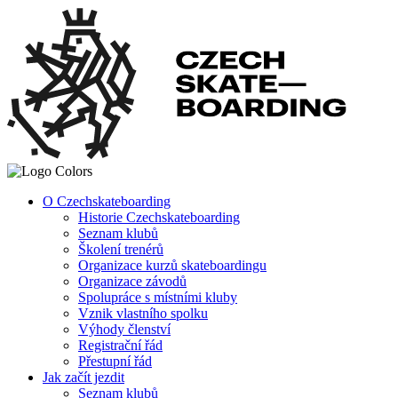
O Czechskateboarding
Historie Czechskateboarding
Seznam klubů
Školení trenérů
Organizace kurzů skateboardingu
Organizace závodů
Spolupráce s místními kluby
Vznik vlastního spolku
Výhody členství
Registrační řád
Přestupní řád
Jak začít jezdit
Seznam klubů