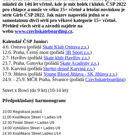
mládež do 14ti let včetně, kde je mix holek i kluků. ČSP 2022
pro chlapce a muže ve věku 15+ včetně a letošní novinkou je
série Girls ČSP 2022. Jak název napovídá jedná se o
samostatnou dívčí sérii pro věkové kategorie 15+ včetně.
Přehled všech sérií a závodů najdete na
webu
www.czechskateboarding.cz
.
Kalendář ČSP Junior:
4.6. Ostrava (pořádá
Skate Klub Ostrava z.s.
)
12.6. Praha, Černý most (pořádá
3B Sport z.s.
)
2.7. Havířov (pořádá
Skate klub Havířov z.s.
)
23.7. Praha, Gutovka (pořádá
Skate Academy z.s.
)
3.9. Karviná (pořádá
Skejtuj denně Karviná z.s.
)
17.9. Jihlava (pořádá
Young Blood Jihlava - SK Jihlava z.s.
)
24.9. - 25.9. MČR Praha, Štvanice (pořádá
Czechskateboarding
)
Street x Bowl (do 9 let) (10-14 let)
Předpokládaný harmonogram:
Orientační časový harmonogram
Street / Park: Gutovka
10:00 Registrace jezdců
11:00 Kvalifikace Street + Ladies U9
12:30 Finále Street + Ladies U9
14:00 Vyhlášení Street + Ladies U9
14:30 Kvalifikace Street Ladies U14