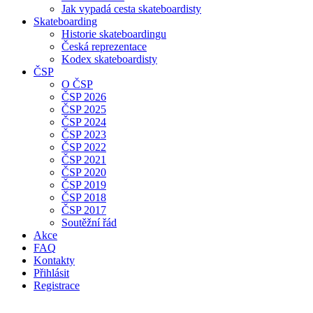
Jak vypadá cesta skateboardisty
Skateboarding
Historie skateboardingu
Česká reprezentace
Kodex skateboardisty
ČSP
O ČSP
ČSP 2026
ČSP 2025
ČSP 2024
ČSP 2023
ČSP 2022
ČSP 2021
ČSP 2020
ČSP 2019
ČSP 2018
ČSP 2017
Soutěžní řád
Akce
FAQ
Kontakty
Přihlásit
Registrace