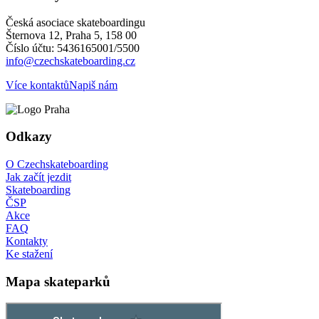
Česká asociace skateboardingu
Šternova 12, Praha 5, 158 00
Číslo účtu: 5436165001/5500
info@czechskateboarding.cz
Více kontaktů
Napiš nám
Odkazy
O Czechskateboarding
Jak začít jezdit
Skateboarding
ČSP
Akce
FAQ
Kontakty
Ke stažení
Mapa skateparků