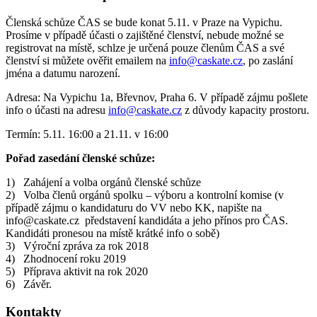
Členská schůze ČAS se bude konat 5.11. v Praze na Vypichu.
Prosíme v případě účasti o zajištěné členství, nebude možné se
registrovat na místě, schlze je určená pouze členům ČAS a své
členství si můžete ověřit emailem na
info@caskate.cz
, po zaslání
jména a datumu narození.
Adresa: Na Vypichu 1a, Břevnov, Praha 6. V případě zájmu pošlete
info o účasti na adresu
info@caskate.cz
z důvody kapacity prostoru.
Termín: 5.11. 16:00 a 21.11. v 16:00
Pořad zasedání členské schůze:
1) Zahájení a volba orgánů členské schůze
2) Volba členů orgánů spolku – výboru a kontrolní komise (v
případě zájmu o kandidaturu do VV nebo KK, napište na
info@caskate.cz představení kandidáta a jeho přínos pro ČAS.
Kandidáti pronesou na místě krátké info o sobě)
3) Výroční zpráva za rok 2018
4) Zhodnocení roku 2019
5) Příprava aktivit na rok 2020
6) Závěr.
Kontakty