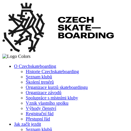
O Czechskateboarding
Historie Czechskateboarding
Seznam klubů
Školení trenérů
Organizace kurzů skateboardingu
Organizace závodů
Spolupráce s místními kluby
Vznik vlastního spolku
Výhody členství
Registrační řád
Přestupní řád
Jak začít jezdit
Seznam klubů