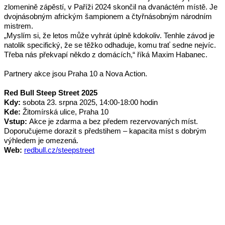
zlomenině zápěstí, v Paříži 2024 skončil na dvanáctém místě. Je 
dvojnásobným africkým šampionem a čtyřnásobným národním 
mistrem.
„Myslím si, že letos může vyhrát úplně kdokoliv. Tenhle závod je 
natolik specifický, že se těžko odhaduje, komu trať sedne nejvíc. 
Třeba nás překvapí někdo z domácích,“ říká Maxim Habanec.
Partnery akce jsou Praha 10 a Nova Action. 
Red Bull Steep Street 2025 
Kdy:
 sobota 23. srpna 2025, 14:00-18:00 hodin
Kde:
 Žitomírská ulice, Praha 10
Vstup: 
Akce je zdarma a bez předem rezervovaných míst. 
Doporučujeme dorazit s předstihem – kapacita míst s dobrým 
výhledem je omezená.
Web:
redbull.cz/steepstreet