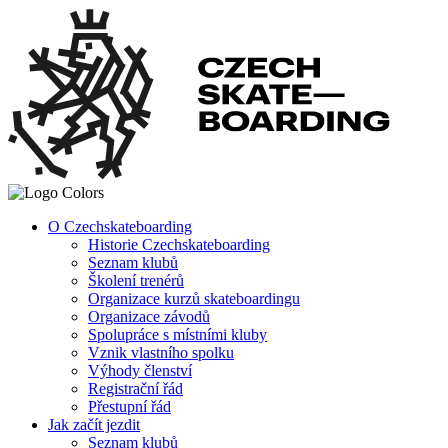
O Czechskateboarding
Historie Czechskateboarding
Seznam klubů
Školení trenérů
Organizace kurzů skateboardingu
Organizace závodů
Spolupráce s místními kluby
Vznik vlastního spolku
Výhody členství
Registrační řád
Přestupní řád
Jak začít jezdit
Seznam klubů