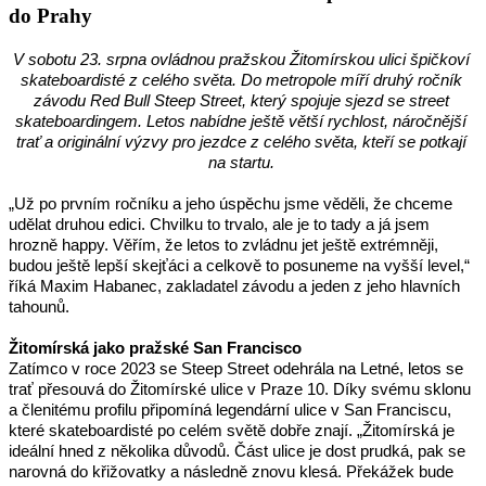
do Prahy
V sobotu 23. srpna ovládnou pražskou Žitomírskou ulici špičkoví 
skateboardisté z celého světa. Do metropole míří druhý ročník 
závodu Red Bull Steep Street, který spojuje sjezd se street 
skateboardingem. Letos nabídne ještě větší rychlost, náročnější 
trať a originální výzvy pro jezdce z celého světa, kteří se potkají 
na startu. 
„Už po prvním ročníku a jeho úspěchu jsme věděli, že chceme 
udělat druhou edici. Chvilku to trvalo, ale je to tady a já jsem 
hrozně happy. Věřím, že letos to zvládnu jet ještě extrémněji, 
budou ještě lepší skejťáci a celkově to posuneme na vyšší level,“ 
říká Maxim Habanec, zakladatel závodu a jeden z jeho hlavních 
tahounů.
Žitomírská jako pražské San Francisco 
Zatímco v roce 2023 se Steep Street odehrála na Letné, letos se 
trať přesouvá do Žitomírské ulice v Praze 10. Díky svému sklonu 
a členitému profilu připomíná legendární ulice v San Franciscu, 
které skateboardisté po celém světě dobře znají. „Žitomírská je 
ideální hned z několika důvodů. Část ulice je dost prudká, pak se 
narovná do křižovatky a následně znovu klesá. Překážek bude 