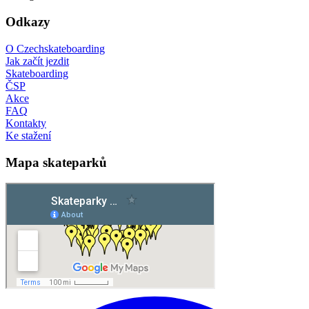
Odkazy
O Czechskateboarding
Jak začít jezdit
Skateboarding
ČSP
Akce
FAQ
Kontakty
Ke stažení
Mapa skateparků