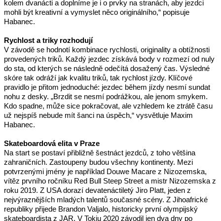
kolem dvanácti a doplníme je i o prvky na stranách, aby jezdci 
mohli být kreativní a vymyslet něco originálního,“ popisuje 
Habanec.
Rychlost a triky rozhodují 
V závodě se hodnotí kombinace rychlosti, originality a obtížnosti 
provedených triků. Každý jezdec získává body v rozmezí od nuly 
do sta, od kterých se následně odečítá dosažený čas. Výsledné 
skóre tak odráží jak kvalitu triků, tak rychlost jízdy. Klíčové 
pravidlo je přitom jednoduché: jezdec během jízdy nesmí sundat 
nohu z desky. „Brzdit se nesmí podrážkou, ale jenom smykem. 
Kdo spadne, může sice pokračovat, ale vzhledem ke ztrátě času 
už nejspíš nebude mít šanci na úspěch,“ vysvětluje Maxim 
Habanec.
Skateboardová elita v Praze 
Na start se postaví přibližně šestnáct jezdců, z toho většina 
zahraničních. Zastoupeny budou všechny kontinenty. Mezi 
potvrzenými jmény je například Douwe Macare z Nizozemska, 
vítěz prvního ročníku Red Bull Steep Street a mistr Nizozemska z 
roku 2019. Z USA dorazí devatenáctiletý Jiro Platt, jeden z 
nejvýraznějších mladých talentů současné scény. Z Jihoafrické 
republiky přijede Brandon Valjalo, historicky první olympijský 
skateboardista z JAR. V Tokiu 2020 závodil jen dva dny po 