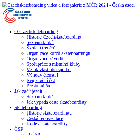
O Czechskateboarding
Historie Czechskateboarding
Seznam klubů
Školení trenérů
Organizace kurzů skateboardingu
Organizace závodů
Spolupráce s místními kluby
Vznik vlastního spolku
Výhody členství
Registrační řád
Přestupní řád
Jak začít jezdit
Seznam klubů
Jak vypadá cesta skateboardisty
Skateboarding
Historie skateboardingu
Česká reprezentace
Kodex skateboardisty
ČSP
O ČSP