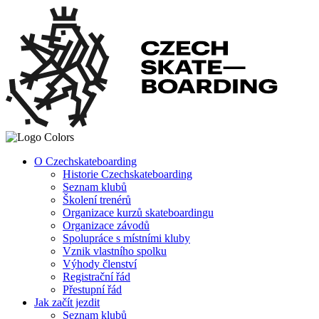
O Czechskateboarding
Historie Czechskateboarding
Seznam klubů
Školení trenérů
Organizace kurzů skateboardingu
Organizace závodů
Spolupráce s místními kluby
Vznik vlastního spolku
Výhody členství
Registrační řád
Přestupní řád
Jak začít jezdit
Seznam klubů