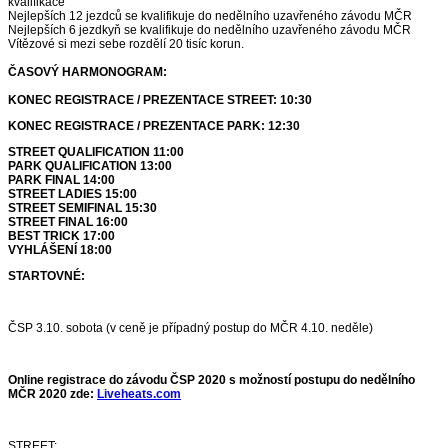
kvalifikace
Nejlepších 12 jezdců se kvalifikuje do nedělního uzavřeného závodu MČR
Nejlepších 6 jezdkyň se kvalifikuje do nedělního uzavřeného závodu MČR
Vítězové si mezi sebe rozdělí 20 tisíc korun.
ČASOVÝ HARMONOGRAM:
KONEC REGISTRACE / PREZENTACE STREET: 10:30
KONEC REGISTRACE / PREZENTACE PARK: 12:30
STREET QUALIFICATION 11:00
PARK QUALIFICATION 13:00
PARK FINAL 14:00
STREET LADIES 15:00
STREET SEMIFINAL 15:30
STREET FINAL 16:00
BEST TRICK 17:00
VYHLÁŠENÍ 18:00
STARTOVNÉ:
ČSP 3.10. sobota (v ceně je případný postup do MČR 4.10. neděle)
Online registrace do závodu ČSP 2020 s možností postupu do nedělního
MČR 2020 zde:
Liveheats.com
STREET: