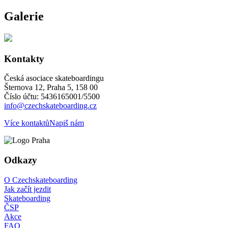
Galerie
Kontakty
Česká asociace skateboardingu
Šternova 12, Praha 5, 158 00
Číslo účtu: 5436165001/5500
info@czechskateboarding.cz
Více kontaktů
Napiš nám
Odkazy
O Czechskateboarding
Jak začít jezdit
Skateboarding
ČSP
Akce
FAQ