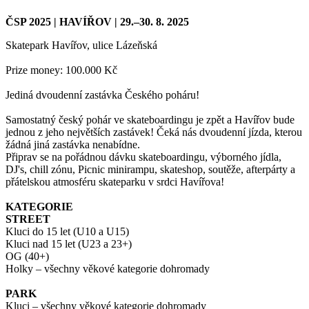
ČSP 2025 | HAVÍŘOV | 29.–30. 8. 2025
Skatepark Havířov, ulice Lázeňská
Prize money: 100.000 Kč
Jediná dvoudenní zastávka Českého poháru!
Samostatný český pohár ve skateboardingu je zpět a Havířov bude
jednou z jeho největších zastávek! Čeká nás dvoudenní jízda, kterou
žádná jiná zastávka nenabídne.
Připrav se na pořádnou dávku skateboardingu, výborného jídla,
DJ's, chill zónu, Picnic minirampu, skateshop, soutěže, afterpárty a
přátelskou atmosféru skateparku v srdci Havířova!
KATEGORIE
STREET
Kluci do 15 let (U10 a U15)
Kluci nad 15 let (U23 a 23+)
OG (40+)
Holky – všechny věkové kategorie dohromady
PARK
Kluci – všechny věkové kategorie dohromady