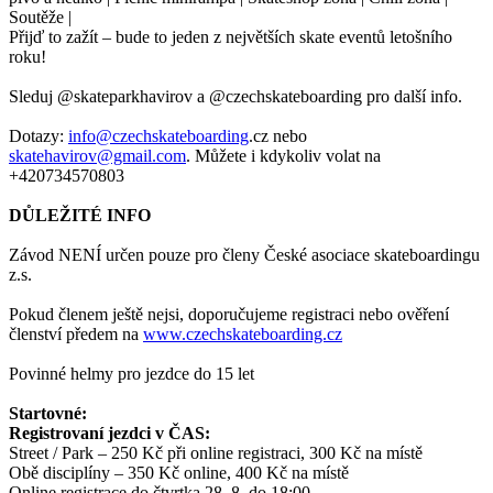
Soutěže |
Přijď to zažít – bude to jeden z největších skate eventů letošního
roku!
Sleduj @skateparkhavirov a @czechskateboarding pro další info.
Dotazy:
info@czechskateboarding
.cz nebo
skatehavirov@gmail.com
. Můžete i kdykoliv volat na
+420734570803
DŮLEŽITÉ INFO
Závod NENÍ určen pouze pro členy České asociace skateboardingu
z.s.
Pokud členem ještě nejsi, doporučujeme registraci nebo ověření
členství předem na
www.czechskateboarding.cz
Povinné helmy pro jezdce do 15 let
Startovné:
Registrovaní jezdci v ČAS:
Street / Park – 250 Kč při online registraci, 300 Kč na místě
Obě disciplíny – 350 Kč online, 400 Kč na místě
Online registrace do čtvrtka 28. 8. do 18:00