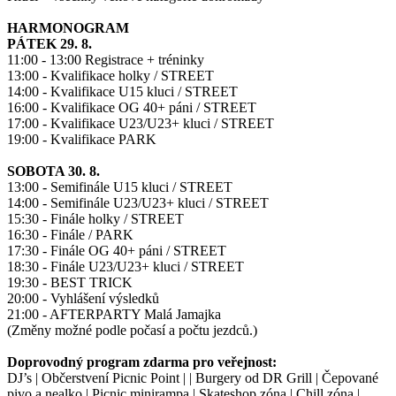
HARMONOGRAM
PÁTEK 29. 8.
11:00 - 13:00 Registrace + tréninky
13:00 - Kvalifikace holky / STREET
14:00 - Kvalifikace U15 kluci / STREET
16:00 - Kvalifikace OG 40+ páni / STREET
17:00 - Kvalifikace U23/U23+ kluci / STREET
19:00 - Kvalifikace PARK
SOBOTA 30. 8.
13:00 - Semifinále U15 kluci / STREET
14:00 - Semifinále U23/U23+ kluci / STREET
15:30 - Finále holky / STREET
16:30 - Finále / PARK
17:30 - Finále OG 40+ páni / STREET
18:30 - Finále U23/U23+ kluci / STREET
19:30 - BEST TRICK
20:00 - Vyhlášení výsledků
21:00 - AFTERPARTY Malá Jamajka
(Změny možné podle počasí a počtu jezdců.)
Doprovodný program zdarma pro veřejnost:
DJ’s | Občerstvení Picnic Point | | Burgery od DR Grill | Čepované
pivo a nealko | Picnic minirampa | Skateshop zóna | Chill zóna |