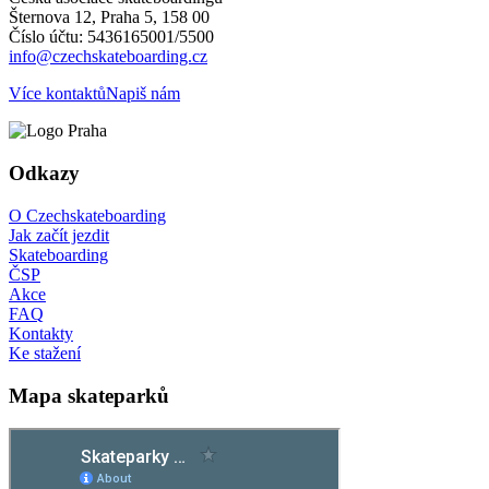
Šternova 12, Praha 5, 158 00
Číslo účtu: 5436165001/5500
info@czechskateboarding.cz
Více kontaktů
Napiš nám
Odkazy
O Czechskateboarding
Jak začít jezdit
Skateboarding
ČSP
Akce
FAQ
Kontakty
Ke stažení
Mapa skateparků