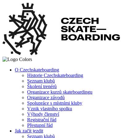
O Czechskateboarding
Historie Czechskateboarding
Seznam klubů
Školení trenérů
Organizace kurzů skateboardingu
Organizace závodů
Spolupráce s místními kluby
Vznik vlastního spolku
Výhody členství
Registrační řád
Přestupní řád
Jak začít jezdit
Seznam klubů